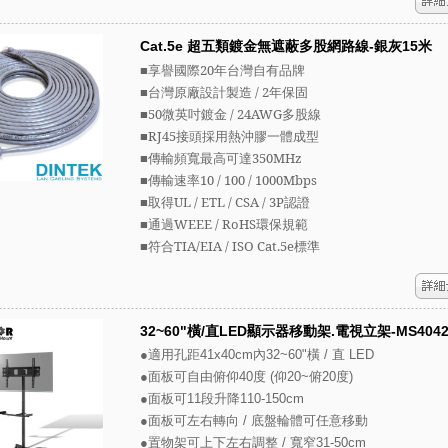
Cat.5e 超五類鍍金無遮蔽多股網路線-銀灰15米
■享譽國際20年台灣自有品牌
■台灣原廠設計製造 / 2年保固
■
50微英吋鍍金
/ 24AWG
多股線
■RJ45接頭採用熱沖膠一體成型
■傳輸頻寬最高可達350MHz
■傳輸速率10 / 100 / 1000Mbps
■取得UL / ETL / CSA / 3P認證
■通過WEEE / RoHS環保規範
■符合TIA/EIA / ISO Cat.5e標準
32~60"橫/直LED顯示器移動架.電視立架-MS404
●適用孔距41x40cm內32~60"橫 / 直 LED
●面板可自由俯仰40度 (仰20~俯20度)
●面板可11段升降110-150cm
●面板可左右轉向 / 底盤輪體可任意移動
●置物架可上下左右調整 / 寬窄31-50cm