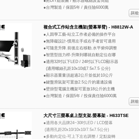
●附DIY組裝圖 / 顯示器螺絲及套筒組
●台灣製造 / 保固5年 / 責任險6000萬
複合式工作站含主機架(螢幕單臂) - H8812W-A
●人因學工藝-站立工作者必備的操作平台
●無障礙設計-慣用左手或右手者皆可適用
●可隨意升降.前後左右移動.水平俯仰調整
●智慧型扭力桿-升降到哪就自動定位在哪
●適用32吋以下LED / 24吋以下LCD顯示器
(適用螺絲孔距10x10或7.5x7.5 公分)
●顯示器重量須超過2公斤並低於10公斤
●鍵盤滑鼠架可置放2.5公斤的週邊設備
●壁掛型電腦主機架可置放18公斤的主機
●台灣製造 / 保固5年 / 投保責任險6000萬
大尺寸三螢幕桌上型支架.螢幕架 - H633TSE
●適用各大品牌24~30吋LED / LCD螢幕
(適用孔距20x10/10x10/7.5x7.5公分)
●多動向定位-可上下左右調整 / 定點旋轉