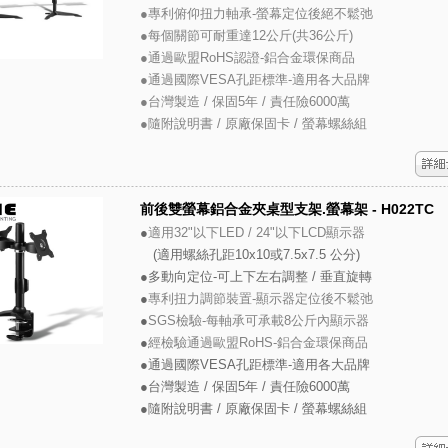
●專利俯仰扭力軸承-螢幕定位後絕不鬆弛
●每個關節可耐重達12公斤(共36公斤)
●通過歐盟RoHS認證-鋁合金環保商品
●通過國際VESA孔距標準-適用各大品牌
●台灣製造 / 保固5年 / 責任險6000萬
●隨附說明書 / 原廠保固卡 / 螢幕螺絲組
前後雙螢幕鋁合金夾桌型支架.螢幕架 - H022TC
●
適用32"以下LED / 24"以下LCD顯示器
(適用螺絲孔距10x10或7.5x7.5 公分)
●多動向定位-可上下左右調整 / 垂直旋轉
●
專利扭力調節裝置-顯示器定位後不鬆弛
●
SGS檢驗-每軸承可承載8公斤內顯示器
●
經檢驗通過歐盟RoHS-鋁合金環保商品
●通過國際VESA孔距標準-適用各大品牌
●台灣製造 / 保固5年 / 責任險6000萬
●隨附說明書 / 原廠保固卡 / 螢幕螺絲組