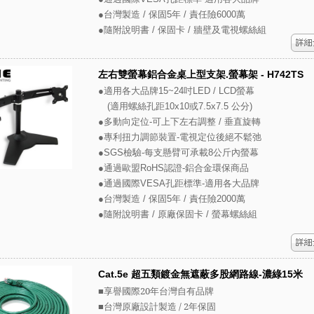
●台灣製造 / 保固5年 / 責任險6000萬
●隨附說明書 / 保固卡 / 牆壁及電視螺絲組
左右雙螢幕鋁合金桌上型支架.螢幕架 - H742TS
●適用各大品牌15~24吋LED / LCD螢幕
(適用螺絲孔距10x10或7.5x7.5 公分)
●多動向定位-可上下左右調整 / 垂直旋轉
●專利扭力調節裝置-電視定位後絕不鬆弛
●SGS檢驗-每支懸臂可承載8公斤內螢幕
●通過歐盟RoHS認證-鋁合金環保商品
●通過國際VESA孔距標準-適用各大品牌
●台灣製造 / 保固5年 / 責任險2000萬
●隨附說明書 / 原廠保固卡 / 螢幕螺絲組
Cat.5e 超五類鍍金無遮蔽多股網路線-濃綠15米
■享譽國際20年台灣自有品牌
■台灣原廠設計製造 / 2年保固