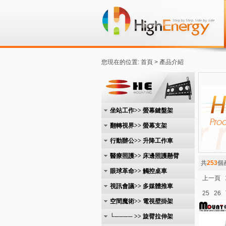
您現在的位置: 首頁 > 產品介紹
坐站工作>> 螢幕鍵盤架
翻轉視界>> 螢幕支架
行動辦公>> 升降工作車
醫療照護>> 床邊照護懸臂
共
253
個
眼球革命>> 觸控桌車
上一頁
視訊會議>> 多媒體推車
25
26
空間魔術>> 電視壁掛架
└──── >> 旋臂拉伸架