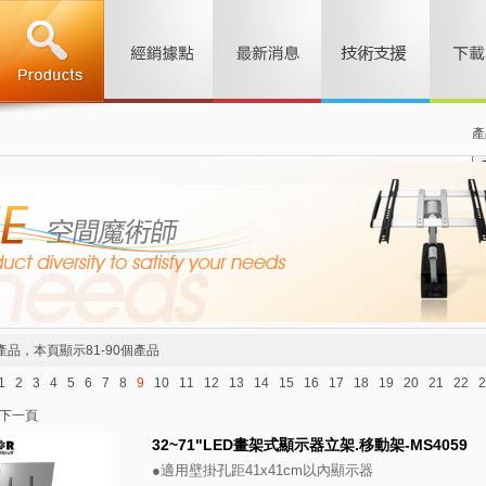
產
產品，本頁顯示81-90個產品
1
2
3
4
5
6
7
8
9
10
11
12
13
14
15
16
17
18
19
20
21
22
2
下一頁
32~71"LED畫架式顯示器立架.移動架-MS4059
●適用壁掛孔距41x41cm以內顯示器