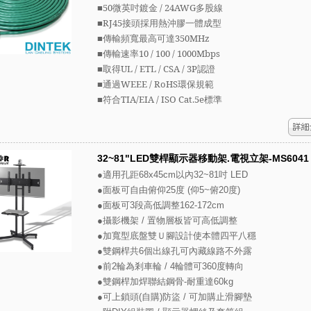
■
50微英吋鍍金
/ 24AWG
多股線
■RJ45接頭採用熱沖膠一體成型
■傳輸頻寬最高可達350MHz
■傳輸速率10 / 100 / 1000Mbps
■取得UL / ETL / CSA / 3P認證
■通過WEEE / RoHS環保規範
■符合TIA/EIA / ISO Cat.5e標準
32~81"LED雙桿顯示器移動架.電視立架-MS6041
●適用孔距68x45cm以內32~81吋 LED
●面板可自由俯仰25度 (仰5~俯20度)
●面板可3段高低調整162-172cm
●攝影機架 / 置物層板皆可高低調整
●加寬型底盤雙Ｕ腳設計使本體四平八穩
●雙鋼桿共6個出線孔可內藏線路不外露
●前2輪為剎車輪 / 4輪體可360度轉向
●雙鋼桿加焊聯結鋼骨-耐重達60kg
●可上鎖頭(自購)防盜 / 可加購止滑腳墊