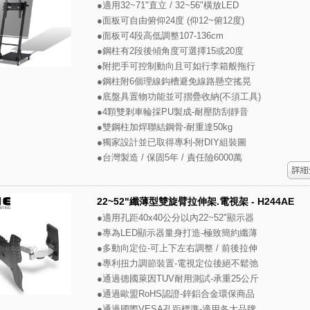
●適用32~71"直立 / 32~56"橫放LED
●面板可自由俯仰24度 (仰12~俯12度)
●面板可4段高低調整107-136cm
●鋼柱有2段後傾角度可選擇15或20度
●附把手可控制動向且可如行李箱般拖行
●鋼柱附6個理線鈎槽避免線路懸空搖晃
●底盤具置物功能並可摺疊收納(不須工具)
●4顆雙剎車輪採PU製成-耐壓防刮靜音
●雙鋼柱加焊聯結鋼骨-耐重達50kg
●獨家設計並已取得專利-附DIY組裝圖
●台灣製造 / 保固5年 / 責任險6000萬
22~52"纖薄型雙旋臂拉伸架.電視架 - H244AE
●適用孔距40x40公分以內22~52"顯示器
●專為LED顯示器量身打造-極致簡約纖薄
●多動向定位-可上下左右調整 / 前後拉伸
●專利扭力調節裝置-電視定位後絕不鬆弛
●通過德國萊因TUV耐用測試-承重25公斤
●通過歐盟RoHS認證-鋅鋁合金環保商品
●通過國際VESA孔距標準-適用各大品牌