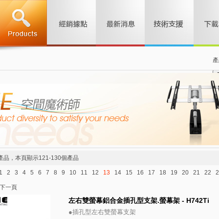
產
產品，本頁顯示121-130個產品
1
2
3
4
5
6
7
8
9
10
11
12
13
14
15
16
17
18
19
20
21
22
2
下一頁
左右雙螢幕鋁合金插孔型支架.螢幕架 - H742Ti
●插孔型左右雙螢幕支架