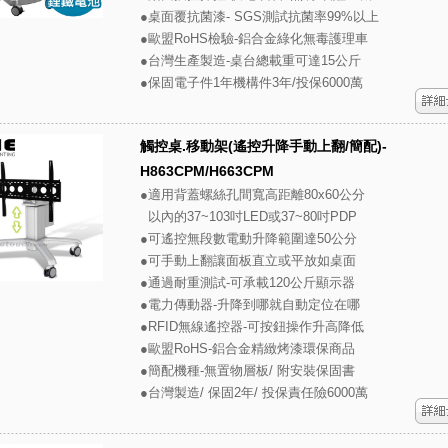
●桌面覆抗菌漆- SGS測試抗菌率99%以上
●歐盟RoHS檢驗-鋁合金綠化無毒護理車
●台灣生產製造-桌台總載重可達15公斤
●保固電子件1年機構件3年/投保6000萬
觸控桌.移動架(遙控升降手動上翻/簡配)-
H863CPM/H663CPM
●適用背蓋螺絲孔間寬高距離80x60公分
以內的37~103吋LED或37~80吋PDP
●可遙控無段數電動升降範圍達50公分
●可手動上翻讓面板直立或平放如桌面
●通過耐重測試-可承載120公斤顯示器
●電力傳動器-升降到哪就自動定位在哪
●RFID無線遙控器-可按鈕操作升高降低
●歐盟RoHS-鋁合金精緻烤漆環保商品
●簡配機種-無置物層板/ 附安裝保固書
●台灣製造/ 保固2年/ 投保責任險6000萬