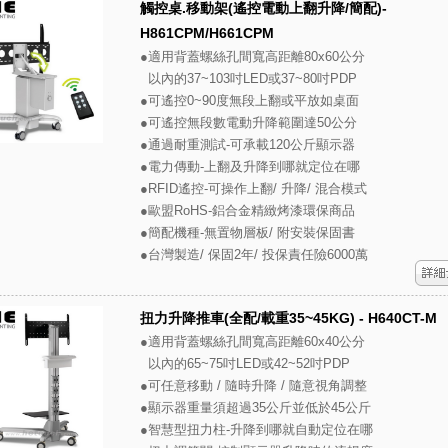
觸控桌.移動架(遙控電動上翻升降/簡配)-
H861CPM/H661CPM
●適用背蓋螺絲孔間寬高距離80x60公分
以內的37~103吋LED或37~80吋PDP
●可遙控0~90度無段上翻或平放如桌面
●可遙控無段數電動升降範圍達50公分
●通過耐重測試-可承載120公斤顯示器
●電力傳動-上翻及升降到哪就定位在哪
●RFID遙控-可操作上翻/ 升降/ 混合模式
●歐盟RoHS-鋁合金精緻烤漆環保商品
●簡配機種-無置物層板/ 附安裝保固書
●台灣製造/ 保固2年/ 投保責任險6000萬
扭力升降推車(全配/載重35~45KG) - H640CT-M
●適用背蓋螺絲孔間寬高距離60x40公分
以內的65~75吋LED或42~52吋PDP
●可任意移動 / 隨時升降 / 隨意視角調整
●顯示器重量須超過35公斤並低於45公斤
●智慧型扭力柱-升降到哪就自動定位在哪