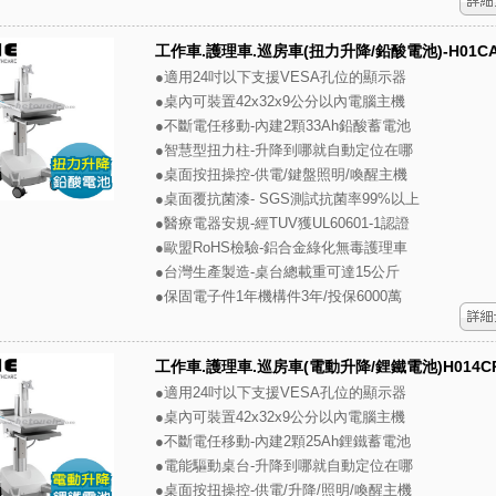
工作車.護理車.巡房車(扭力升降/鉛酸電池)-H01C
●適用24吋以下支援VESA孔位的顯示器
●桌內可裝置42x32x9公分以內電腦主機
●不斷電任移動-內建2顆33Ah鉛酸蓄電池
●智慧型扭力柱-升降到哪就自動定位在哪
●桌面按扭操控-供電/鍵盤照明/喚醒主機
●桌面覆抗菌漆- SGS測試抗菌率99%以上
●醫療電器安規-經TUV獲UL60601-1認證
●歐盟RoHS檢驗-鋁合金綠化無毒護理車
●台灣生產製造-桌台總載重可達15公斤
●保固電子件1年機構件3年/投保6000萬
工作車.護理車.巡房車(電動升降/鋰鐵電池)H014C
●適用24吋以下支援VESA孔位的顯示器
●桌內可裝置42x32x9公分以內電腦主機
●不斷電任移動-內建2顆25Ah鋰鐵蓄電池
●電能驅動桌台-升降到哪就自動定位在哪
●桌面按扭操控-供電/升降/照明/喚醒主機