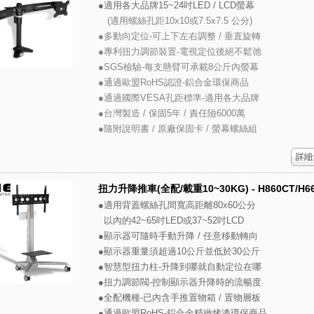
●適用各大品牌15~24吋LED / LCD螢幕
(適用螺絲孔距10x10或7.5x7.5 公分)
●多動向定位-可上下左右調整 / 垂直旋轉
●專利扭力調節裝置-電視定位後絕不鬆弛
●SGS檢驗-每支懸臂可承載8公斤內螢幕
●通過歐盟RoHS認證-鋁合金環保商品
●通過國際VESA孔距標準-適用各大品牌
●台灣製造 / 保固5年 / 責任險6000萬
●隨附說明書 / 原廠保固卡 / 螢幕螺絲組
扭力升降推車(全配/載重10~30KG) - H860CT/H6
●適用背蓋螺絲孔間寬高距離80x60公分
以內的42~65吋LED或37~52吋LCD
●顯示器可隨時手動升降 / 任意移動轉向
●顯示器重量須超過10公斤並低於30公斤
●智慧型扭力柱-升降到哪就自動定位在哪
●扭力調節閥-控制顯示器升降時的流暢度
●全配機種-已內含手推置物箱 / 置物層板
●通過歐盟RoHS-鋁合金精緻烤漆環保商品