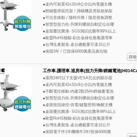
●桌內可裝置42x32x9公分以內電腦主機
●附鍵盤滑鼠托架 / 掃瞄機及滑鼠收納架
●可任意移動 / 隨時升降 / 隨意視角調整
●智慧型扭力柱-升降到哪就自動定位在哪
●桌面覆抗菌漆- SGS測試抗菌率99%以上
●歐盟RoHS檢驗-鋁合金綠化無毒護理車
●台灣生產製造-桌台總載重可達15公斤
●保固3年 / 已投保6000萬產品責任險
工作車.護理車.巡房車(扭力升降/鋰鐵電池)H014C
●適用24吋以下支援VESA孔位的顯示器
●桌內可裝置42x32x9公分以內電腦主機
●不斷電任移動-內建2顆25Ah鋰鐵蓄電池
●智慧型扭力柱-升降到哪就自動定位在哪
●桌面按扭操控-供電/鍵盤照明/喚醒主機
●桌面覆抗菌漆- SGS測試抗菌率99%以上
●歐盟RoHS檢驗-鋁合金綠化無毒護理車
●台灣生產製造-桌台總載重可達15公斤
●保固電子件1年機構件3年/投保6000萬