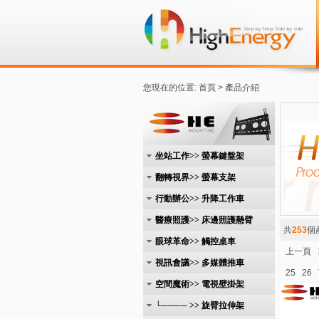
您現在的位置: 首頁 > 產品介紹
坐站工作>> 螢幕鍵盤架
翻轉視界>> 螢幕支架
行動辦公>> 升降工作車
醫療照護>> 床邊照護懸臂
共
253
個
眼球革命>> 觸控桌車
上一頁
視訊會議>> 多媒體推車
25
26
空間魔術>> 電視壁掛架
└──── >> 旋臂拉伸架