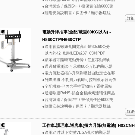
●台灣製造 / 保固5年 / 投保責任險6000萬
●隨附安裝說明書 / 保固卡 / 顯示器螺絲
電動升降推車(全配/載重80KG以內) -
H860CTP/H660CTP
●適用背蓋螺絲孔間寬高距離80x60公分
以內的42~81吋LED或37~65吋PDP
●顯示器可隨時電動升降 / 任意移動轉向
●通過耐重測試-可承載80公斤以內顯示器
●電力傳動器(柱)-升降到哪就自動定位在哪
●升降按扭-不耗費力氣即可控制顯示器高低
●全配機種-已內含手推置物箱 / 置物層板
●通過歐盟RoHS-鋁合金精緻烤漆環保商品
●台灣製造 / 保固2年 / 投保責任險6000萬
●隨附安裝說明書 / 保固卡 / 顯示器螺絲
工作車.護理車.巡房車(扭力升降/無電池)-H02CNH
●適用24吋以下支援VESA孔位的顯示器