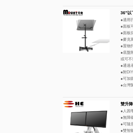
36"
●適用孔
●面板可
●面板採
●麥克
●置物
●底盤附
或可不
●通過
●附D
●可加
●台灣製
雙升降
●人因
●無障
●可隨
●雙智