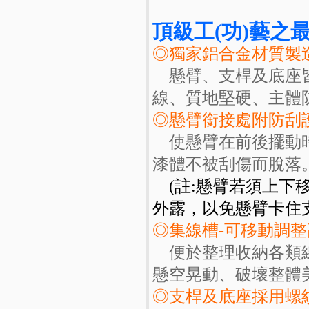
頂級工(功)藝之最
◎獨家鋁合金材質製
懸臂、支桿及底座皆
線、質地堅硬、主體
◎懸臂銜接處附防刮
使懸臂在前後擺動時
漆體不被刮傷而脫落
(註:懸臂若須上下
外露，以免懸臂卡住
◎集線槽-可移動調整
便於整理收納各類線
懸空晃動、破壞整體
◎支桿及底座採用螺