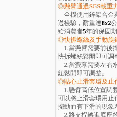
◎懸臂通過SGS載重
全機使用鋅鋁合金
過檢驗，耐重達
8x2
給消費者
5
年的保固
◎快拆螺絲及手動旋
1.當懸臂需要前
快拆螺絲鬆開即可調
2.當螢幕需要左
鈕鬆開即可調整。
◎貼心止滑套環及止
1.懸臂高低位置
可以將止滑套環用止
擺動而有下滑的現象
2.將支桿轉進底