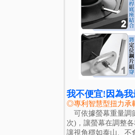
我不便宜!因為
◎專利智慧型扭力承
可依據螢幕重量調
次)，讓螢幕在調整
讓視角穩如泰山、不