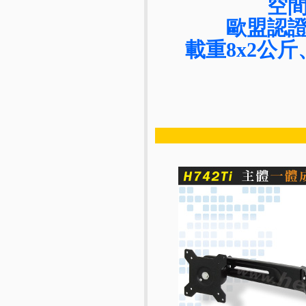
空
歐盟認
載重8x2公斤