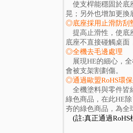
使支桿能穩固於底座
晃；另外也增加更換
◎底座採用止滑防刮
提高止滑性，使底座
底座不直接碰觸桌面
◎全機去毛邊處理
展現HE的細心，全
會被支架割劃傷。
◎通過歐盟RoHS環
全機塗料與零件皆經
綠色商品，在此HE
夯的綠色商品，為全
(註:真正通過RoHS