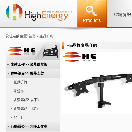
您現在的位置: 首頁 > 產品介紹
HE品牌產品介紹
坐站工作>> 螢幕鍵盤架
翻轉視界>> 螢幕支架
互動升降
單螢幕
多螢幕(32"以下)
多螢幕(21"-43")
配 件
行動辦公>> 升降工作車