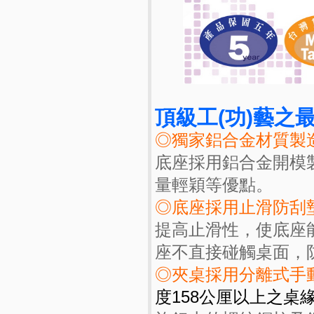
頂級工(功)藝之最
◎獨家鋁合金材質製
底座採用鋁合金開模
量輕穎等優點。
◎底座採用止滑防刮
提高止滑性，使底座
座不直接碰觸桌面，
◎夾桌採用分離式手
度158公厘以上之桌緣