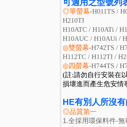
可適用之型號列表
◎單螢幕
-H011TS / H
H210TI
H10ATC / H10ATi / H
H10AUC / H10AUi / 
◎雙螢幕
-H742TS / H
H112TC / H112TI / H
◎四螢幕
-H744TS / H
(註:請勿自行安裝在
損壞進而產生危安情事
HE有別人所沒有
◎品質第一
1.全採用環保料件-