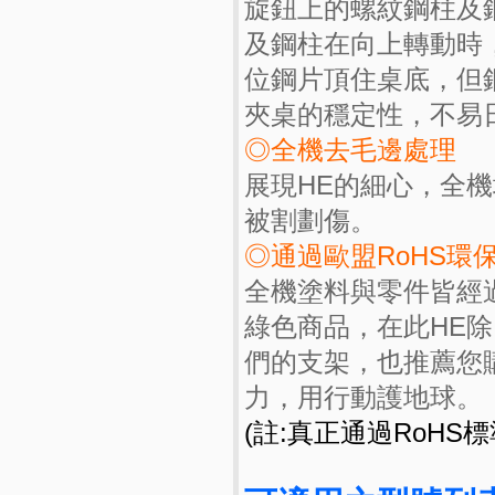
旋鈕上的螺紋鋼柱及
及鋼柱在向上轉動時
位鋼片頂住桌底，但
夾桌的穩定性，不易
◎全機去毛邊處理
展現HE的細心，全
被割劃傷。
◎通過歐盟RoHS環
全機塗料與零件皆經
綠色商品，在此HE
們的支架，也推薦您
力，用行動護地球。
(註:真正通過RoHS