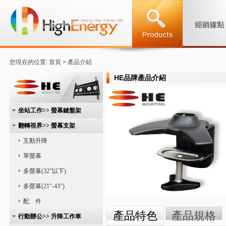
您現在的位置: 首頁 > 產品介紹
HE品牌產品介紹
坐站工作>> 螢幕鍵盤架
翻轉視界>> 螢幕支架
互動升降
單螢幕
多螢幕(32"以下)
多螢幕(21"-43")
配 件
產品特色
產品規格
行動辦公>> 升降工作車