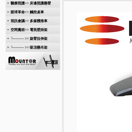
醫療照護>> 床邊照護懸臂
眼球革命>> 觸控桌車
視訊會議>> 多媒體推車
空間魔術>> 電視壁掛架
└──── >> 旋臂拉伸架
└──── >> 吸頂懸吊架