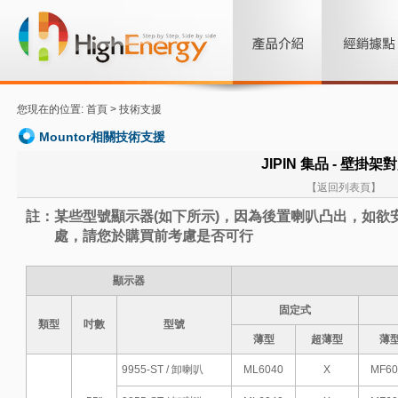
您現在的位置: 首頁 >
技術支援
Mountor相關技術支援
JIPIN 集品 - 壁掛架
【返回列表頁】
註：某些型號顯示器(如下所示)，因為後置喇叭凸出，如欲
處，請您於購買前考慮是否可行
顯示器
固定式
類型
吋數
型號
薄型
超薄型
薄
9955-ST / 卸喇叭
ML6040
X
MF60