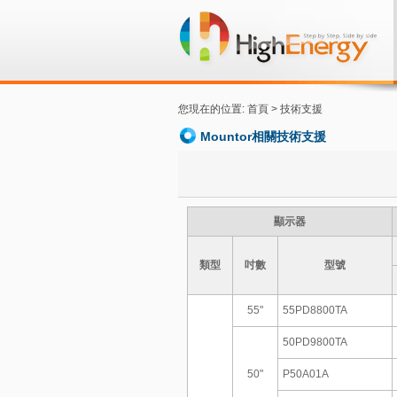
您現在的位置: 首頁 >
技術支援
Mountor相關技術支援
顯示器
類型
吋數
型號
55"
55PD8800TA
50PD9800TA
50"
P50A01A