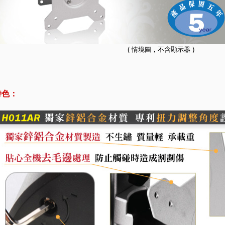
( 情境圖，不含顯示器 )
特色：