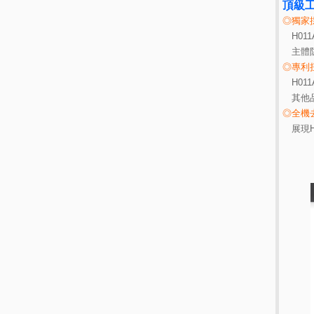
頂級工
◎獨家
H01
主體防
◎專利
H01
其他品
◎全機
展現H