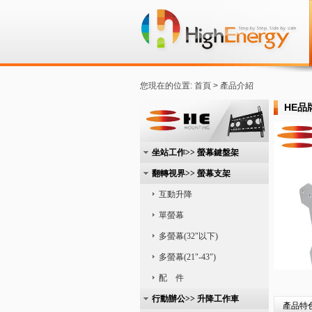
您現在的位置: 首頁 > 產品介紹
HE品
坐站工作>> 螢幕鍵盤架
翻轉視界>> 螢幕支架
互動升降
單螢幕
多螢幕(32"以下)
多螢幕(21"-43")
配 件
行動辦公>> 升降工作車
產品特