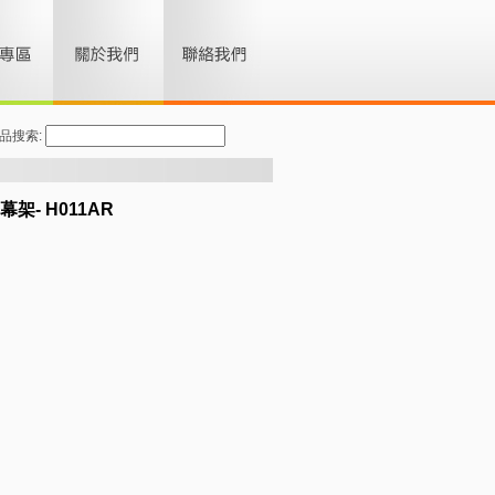
品搜索:
架- H011AR