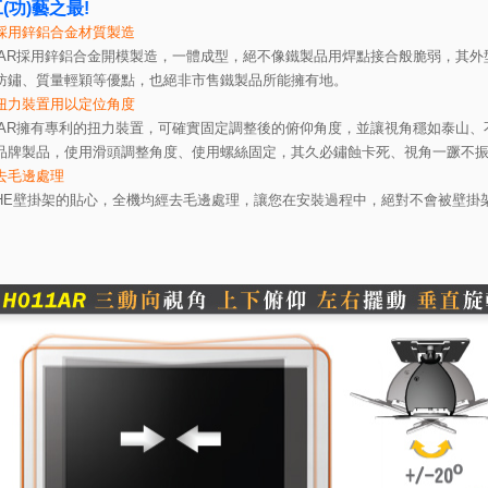
(功)藝之最!
採用鋅鋁合金材質製造
1AR採用鋅鋁合金開模製造，一體成型，絕不像鐵製品用焊點接合般脆弱，其外
鏽、質量輕穎等優點，也絕非市售鐵製品所能擁有地。
扭力裝置用以定位角度
1AR擁有專利的扭力裝置，可確實固定調整後的俯仰角度，並讓視角穩如泰山、
牌製品，使用滑頭調整角度、使用螺絲固定，其久必鏽蝕卡死、視角一蹶不
去毛邊處理
E壁掛架的貼心，全機均經去毛邊處理，讓您在安裝過程中，絕對不會被壁掛