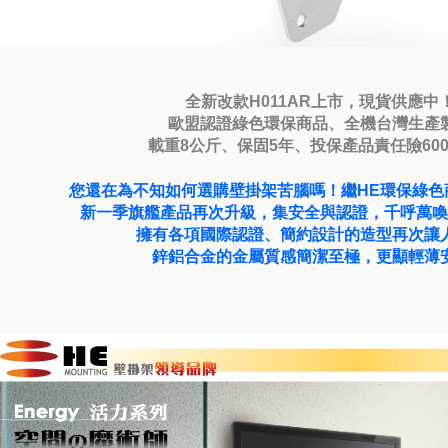
全新改款H011AR上市，現貨供應中
歐盟認證綠色環保商品、全機台灣生產
載重8公斤、保固5年、投保產品責任險600
您還在為不知如何選購壁掛架苦腦嗎！繼HE環保綠色
新一季旗艦產品再次升級，集安全與認證，千呼萬喚
擁有各項國際認證、簡約設計的造型再次讓
鋅鋁合金的金屬質感簡潔至極，更顯輕薄