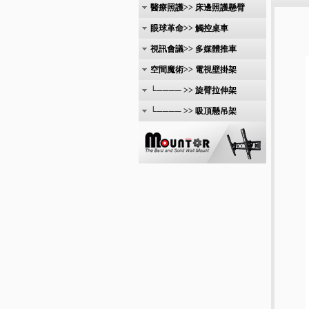
醫療照護>> 床邊照護懸臂
眼球革命>> 觸控桌車
視訊會議>> 多媒體推車
空間魔術>> 電視壁掛架
└──── >> 旋臂拉伸架
└──── >> 吸頂懸吊架