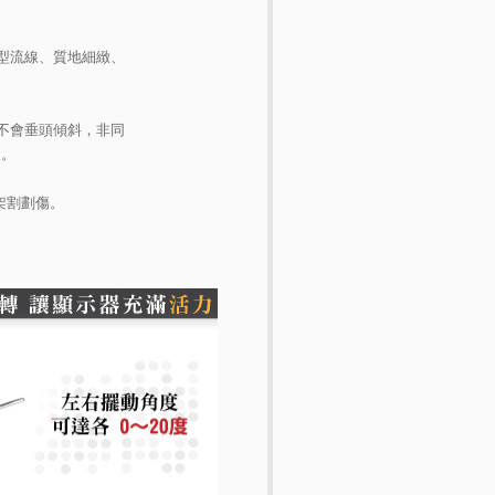
型流線、質地細緻、
不會垂頭傾斜，非同
振。
架割劃傷。