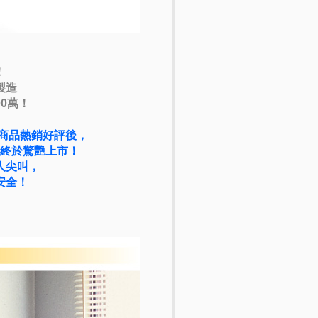
！
製造
0萬！
商品熱銷好評後，
終於驚艷上市！
人尖叫，
安全！