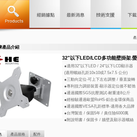
產
牌產品介紹
32"以下LED/LCD多功能壁掛架.螢幕
●適用32"以下LED / 24"以下LCD顯示器
(適用螺絲孔距10x10或7.5x7.5 公分)
●三動向定位-可上下左右調整 / 垂直旋轉
●專利扭力調節裝置-顯示器定位後不鬆弛
●通過國際SGS抗壓測試-耐重達8公斤
●經檢驗通過歐盟RoHS-鋁合金環保商品
●通過國際VESA孔距標準-適用各大品牌
●台灣製造 / 保固5年 / 責任險6000萬
●附說明書 / 保固卡 / 牆壁及顯示器螺絲
色
產品規格
配件