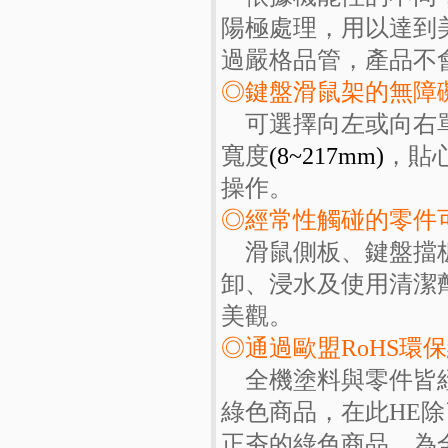
陽極處理，用以達到
過嚴格品管，產品不
◎鍵盤滑鼠架的無障
可選擇向左或向右單
寬度
(8~217mm)
，貼
操作。
◎經常性觸碰的零件
滑鼠側板、鍵盤擋板
卸、浸水及使用清潔
美觀。
◎通過歐盟RoHS環
全機塗料與零件皆經
綠色商品，在此HE
正夯的綠色商品，為