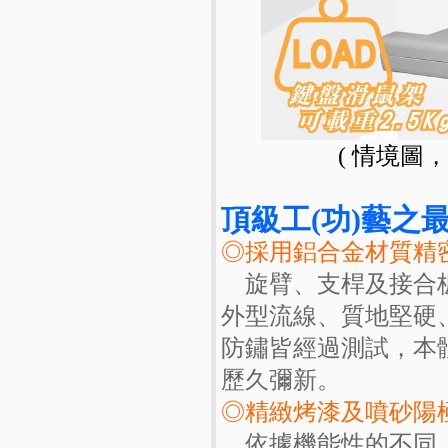
( 情境圖
頂級工(功)藝之最
◎採用鋁合金材質精
旋臂、支桿及接合板
外型流線、質地堅硬
防鏽皆經過測試，本
歷久彌新。
◎精緻烤漆及噴砂陽
依據機能性的不同，