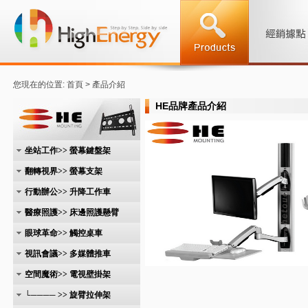
您現在的位置: 首頁 > 產品介紹
HE品牌產品介紹
坐站工作>> 螢幕鍵盤架
翻轉視界>> 螢幕支架
行動辦公>> 升降工作車
醫療照護>> 床邊照護懸臂
眼球革命>> 觸控桌車
視訊會議>> 多媒體推車
空間魔術>> 電視壁掛架
└──── >> 旋臂拉伸架