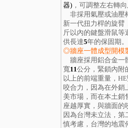
器)
，可調整左右轉向
非採用氣壓或油壓棒
新一代扭力桿的旋臂
斤以內的鍵盤滑鼠等
供長達
5
年的保固期
◎牆座一體成型開模
牆座採用鋁合金一體
寬
11
公分，緊鎖內附
以上的前端重量，H
咬合力，因為在外銷
美市場，而在本土銷
座越厚實，與牆面的
因為台灣未立法，第
慎考慮，台灣的地震