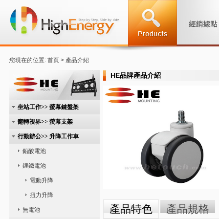
您現在的位置: 首頁 > 產品介紹
HE品牌產品介紹
坐站工作>> 螢幕鍵盤架
翻轉視界>> 螢幕支架
行動辦公>> 升降工作車
鉛酸電池
鋰鐵電池
電動升降
扭力升降
產品特色
產品規格
無電池