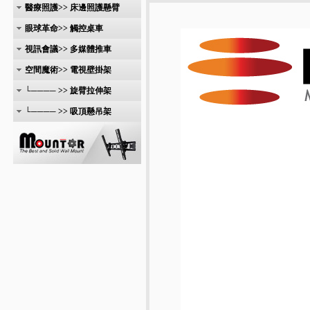
醫療照護>> 床邊照護懸臂
眼球革命>> 觸控桌車
視訊會議>> 多媒體推車
空間魔術>> 電視壁掛架
└──── >> 旋臂拉伸架
└──── >> 吸頂懸吊架