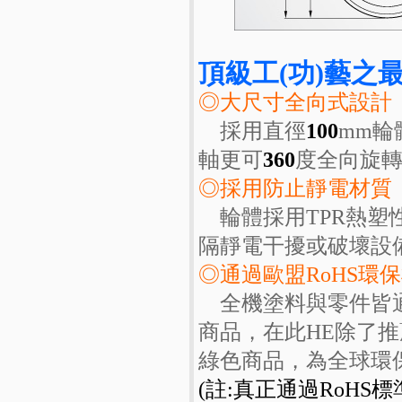
頂級工(功)藝之最
◎大尺寸全向式設計
採用直徑
100
mm輪
軸更可
360
度全向旋
◎採用防止靜電材質
輪體採用TPR熱塑
隔靜電干擾或破壞設
◎通過歐盟RoHS環
全機塗料與零件皆通
商品，在此HE除了
綠色商品，為全球環
(註:真正通過RoHS