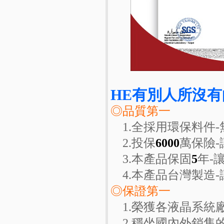
HE有別人所沒有
◎品質第一
1.全採用環保料件-
2.投保
6000
萬保險
3.本產品保固
5
年-
4.本產品台灣製造-
◎保證第一
1.榮獲各液晶系統
2.穩坐國內外銷售