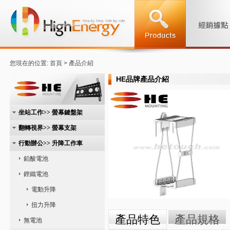
您現在的位置: 首頁 > 產品介紹
HE品牌產品介紹
坐站工作>> 螢幕鍵盤架
翻轉視界>> 螢幕支架
行動辦公>> 升降工作車
鉛酸電池
鋰鐵電池
電動升降
扭力升降
產品特色
產品規格
無電池