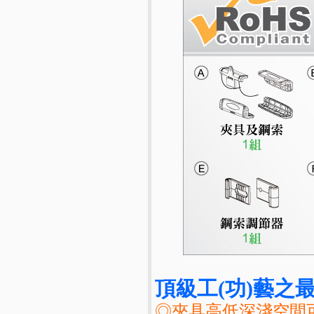
頂級工(功)藝之最
◎夾具高低深淺空間