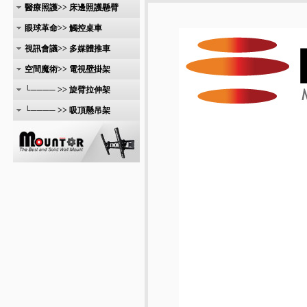
醫療照護>> 床邊照護懸臂
眼球革命>> 觸控桌車
視訊會議>> 多媒體推車
空間魔術>> 電視壁掛架
└──── >> 旋臂拉伸架
└──── >> 吸頂懸吊架