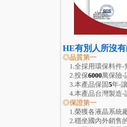
HE有別人所沒有
◎品質第一
1.全採用環保料件-
2.投保
6000
萬保險
3.本產品保固
5
年-
4.本產品台灣製造-
◎保證第一
1.榮獲各液晶系統
2.穩坐國內外銷售