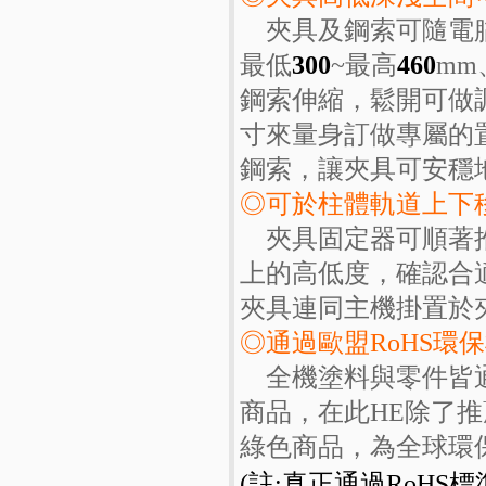
夾具及鋼索可隨電腦
最低
300
~最高
460
mm
鋼索伸縮，鬆開可做
寸來量身訂做專屬的
鋼索，讓夾具可安穩
◎可於柱體軌道上下
夾具固定器可順著推
上的高低度，確認合
夾具連同主機掛置於
◎通過歐盟RoHS環
全機塗料與零件皆通
商品，在此HE除了
綠色商品，為全球環
(註:真正通過RoHS