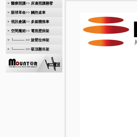
醫療照護>> 床邊照護懸臂
眼球革命>> 觸控桌車
視訊會議>> 多媒體推車
空間魔術>> 電視壁掛架
└──── >> 旋臂拉伸架
└──── >> 吸頂懸吊架