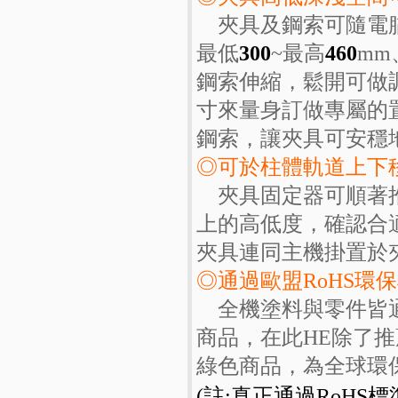
夾具及鋼索可隨電腦
最低
300
~最高
460
mm
鋼索伸縮，鬆開可做
寸來量身訂做專屬的
鋼索，讓夾具可安穩
◎可於柱體軌道上下
夾具固定器可順著推
上的高低度，確認合
夾具連同主機掛置於
◎通過歐盟RoHS環
全機塗料與零件皆通
商品，在此HE除了
綠色商品，為全球環
(註:真正通過RoHS