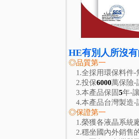
HE有別人所沒有
◎品質第一
1.全採用環保料件-
2.投保
6000
萬保險
3.本產品保固
5
年-
4.本產品台灣製造-
◎保證第一
1.榮獲各液晶系統
2.穩坐國內外銷售