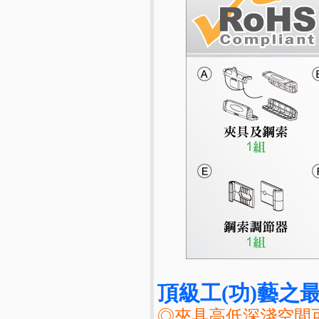
頂級工(功)藝之最
◎夾具高低深淺空間