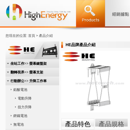
您現在的位置: 首頁 > 產品介紹
HE品牌產品介紹
坐站工作>> 螢幕鍵盤架
翻轉視界>> 螢幕支架
行動辦公>> 升降工作車
鉛酸電池
電動升降
扭力升降
鋰鐵電池
產品特色
產品規格
無電池