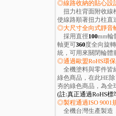
◎線路收納的貼心設
扭力柱背面附收線槽
使線路順著扭力柱直
◎大尺寸全向式靜音
採用直徑
100
mm輪
軸更可
360
度全向旋
統，可用來關閉輪體
◎通過歐盟RoHS環
全機塗料與零件皆經
綠色商品，在此HE
夯的綠色商品，為全
(註:真正通過RoHS
◎製程通過ISO 9001
全機台灣生產製造，作