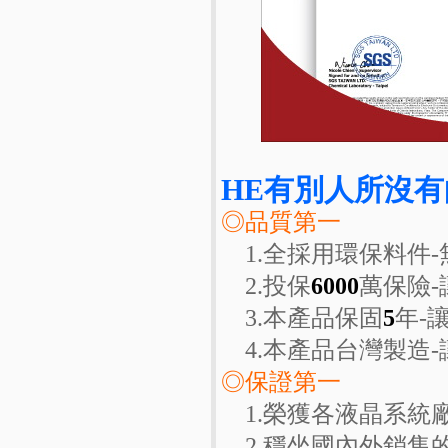
HE有別人所沒有
◎品質第一
1.全採用環保料件-
2.投保
6000
萬保險
3.本產品保固
5
年-
4.本產品台灣製造-
◎保證第一
1.榮獲各液晶系統
2.穩坐國內外銷售