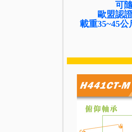
可
歐盟認
載重35~45