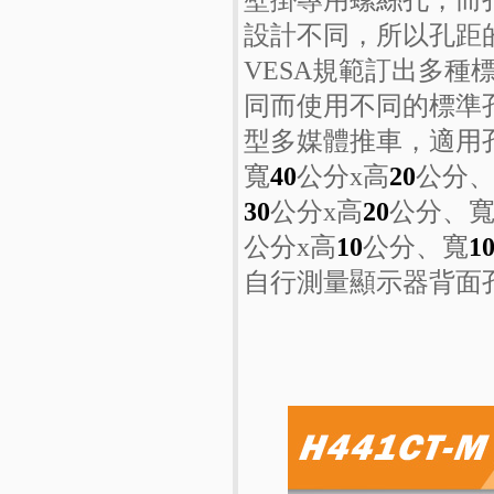
設計不同，所以孔距
VESA規範訂出多
同而使用不同的標準
型多媒體推車，適用
寬
40
公分x高
20
公分
30
公分x高
20
公分、
公分x高
10
公分、寬
1
自行測量顯示器背面