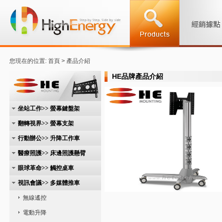
您現在的位置: 首頁 > 產品介紹
HE品牌產品介紹
坐站工作>> 螢幕鍵盤架
翻轉視界>> 螢幕支架
行動辦公>> 升降工作車
醫療照護>> 床邊照護懸臂
眼球革命>> 觸控桌車
視訊會議>> 多媒體推車
無線遙控
電動升降