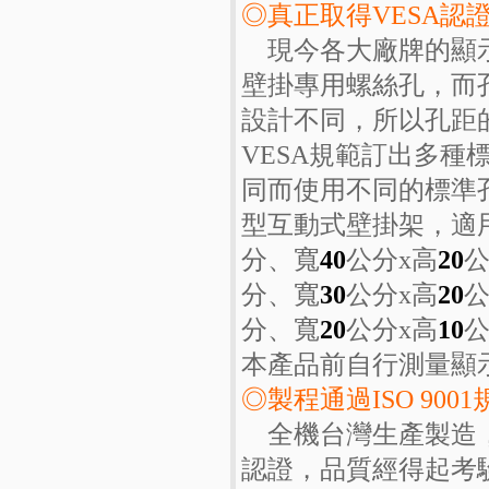
◎真正取得VESA認
現今各大廠牌的顯示
壁掛專用螺絲孔，而
設計不同，所以孔距
VESA規範訂出多
同而使用不同的標準
型互動式壁掛架，適
分、寬
40
公分x高
20
分、寬
30
公分x高
20
分、寬
20
公分x高
10
本產品前自行測量顯
◎製程通過ISO 9001
全機台灣生產製造，作
認證，品質經得起考驗