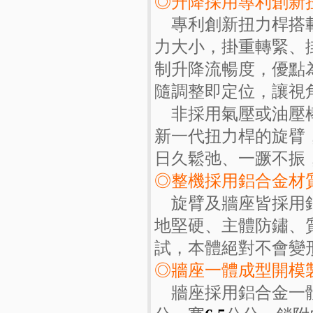
◎升降採用專利創新
專利創新扭力桿搭載
力大小，掛重轉緊、掛
制升降流暢度，優點
隨調整即定位，讓視
非採用氣壓或油壓棒
新一代扭力桿的旋臂
日久鬆弛、一蹶不振
◎整機採用鋁合金材
旋臂及牆座皆採用鋁
地堅硬、主體防鏽、
試，本體絕對不會變
◎牆座一體成型開模
牆座採用鋁合金一體