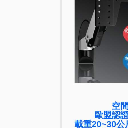
空
歐盟認
載重20~30