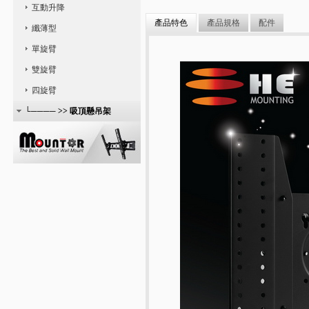
互動升降
產品特色
產品規格
配件
纖薄型
單旋臂
雙旋臂
四旋臂
└──── >> 吸頂懸吊架