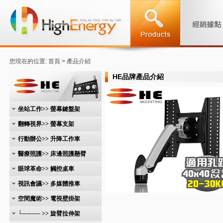
您現在的位置: 首頁 > 產品介紹
HE品牌產品介紹
坐站工作>> 螢幕鍵盤架
翻轉視界>> 螢幕支架
行動辦公>> 升降工作車
醫療照護>> 床邊照護懸臂
眼球革命>> 觸控桌車
視訊會議>> 多媒體推車
空間魔術>> 電視壁掛架
└──── >> 旋臂拉伸架