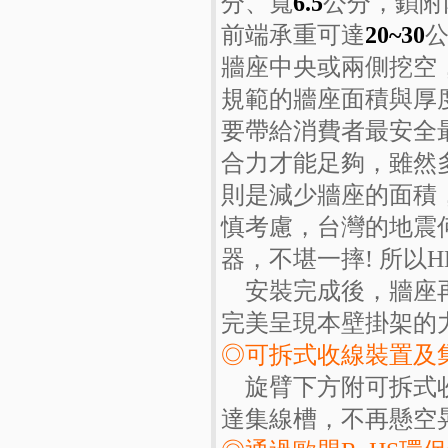
分、寬
6.5
公分，鎖附
前端承重可達
20~30
牆座中央或兩側挖空
規範的牆座面積與厚
要帶給消費者最安全
合力才能足夠，雖然
則是減少牆座的面積
慎考慮，台灣的地震
器，不堪一摔! 所以
安裝完成後，牆座再
完美呈現本壁掛架的
◎可拆式收線裝置及
旋臂下方附可拆式收
達集線槽，不再懸空