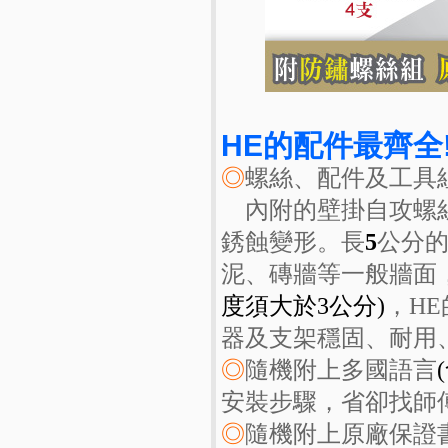
HE的配件最齊全
◎
螺絲、配件及工具
內附的壁掛自攻螺絲
銹蝕變形。長
5
公分
泥、磚牆等一般牆面
度須大於3公分)
，H
器及支架穩固、耐用、
◎
隨機附上多國語言
安裝步驟，省卻找師
◎
隨機附上原廠保證