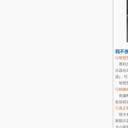
我不
◎智慧
專利升
示器在
器)，
智慧型
◎精緻
依據機
前皆經
◎真正
現今各
家顯示
大小與