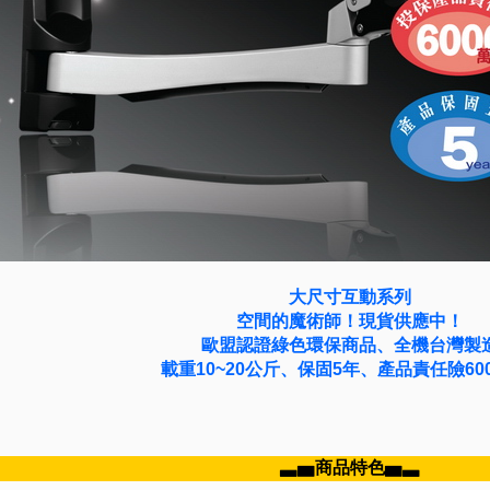
大尺寸互動系列
空間的魔術師！現貨供應中！
歐盟認證綠色環保商品、全機台灣製
載重10~20公斤、保固5年、產品責任險60
▃▅
商品特色▅▃