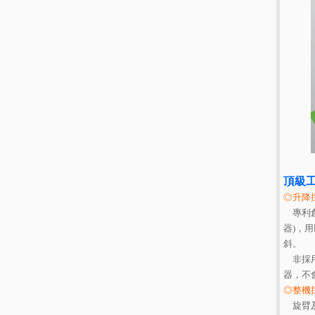
頂級工
◎升降
專利創
器)，
斜。
非採用
器，不
◎整機
旋臂及