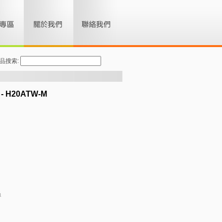
品搜索:
 H20ATW-M
絲