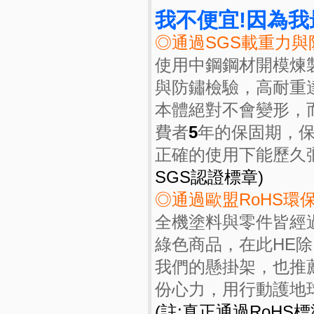
我不便宜!因為
◎通過SGS載重力與
使用中鋼鋼材開模煉
與防鏽檢驗，高耐重
本體絕對不會變形，
費者
5
年的保固期，
正確的使用下能歷久
SGS認證標章)
◎通過歐盟RoHS環
全機塗料與零件皆經
綠色商品，在此HE
我們的懸掛架，也推
份心力，用行動護地
(註:真正通過RoHS