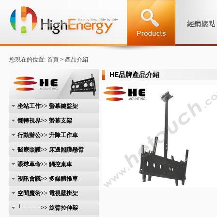
您現在的位置: 首頁 > 產品介紹
HE品牌產品介紹
坐站工作>> 螢幕鍵盤架
翻轉視界>> 螢幕支架
行動辦公>> 升降工作車
醫療照護>> 床邊照護懸臂
眼球革命>> 觸控桌車
視訊會議>> 多媒體推車
空間魔術>> 電視壁掛架
└──── >> 旋臂拉伸架