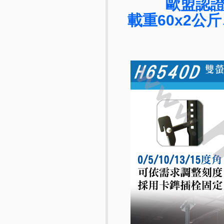
歐盟認
載重60x2公