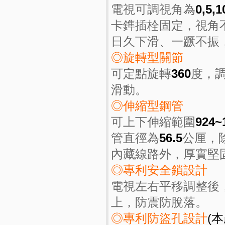
電視可調視角為
0,5,1
卡鎨插栓固定，視角
日久下滑、一蹶不振
◎旋轉型關節
可定點旋轉
360
度，
滑動。
◎伸縮型鋼管
可上下伸縮範圍
924~
管直徑為
56.5
公厘，
內藏線路外，厚實堅
◎專利安全鎖設計
電視左右平移調整後
上，防震防脫落。
◎專利防盜孔設計
(