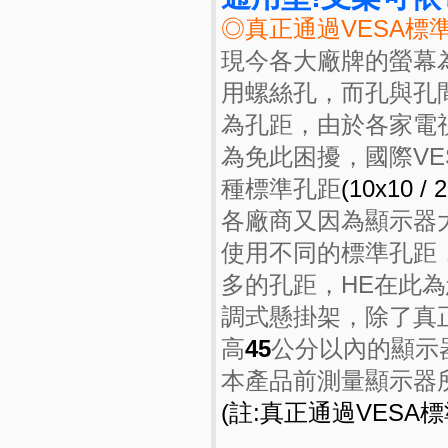
◎真正通過VESA標
現今各大廠牌的螢幕
用螺絲孔，而孔與孔
為孔距，由於各家電
為免此困擾，國際VE
種標準孔距
(10x10 / 
各廠商又因為顯示器
使用不同的標準孔距
多的孔距，HE在此
調式懸掛架，除了真
高
45
公分以內的顯示
本產品前測量顯示器
(註:真正通過VES