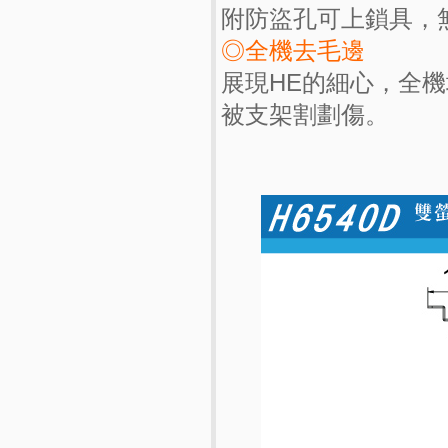
附防盜孔可上鎖具，
◎全機去毛邊
展現HE的細心，全
被支架割劃傷。