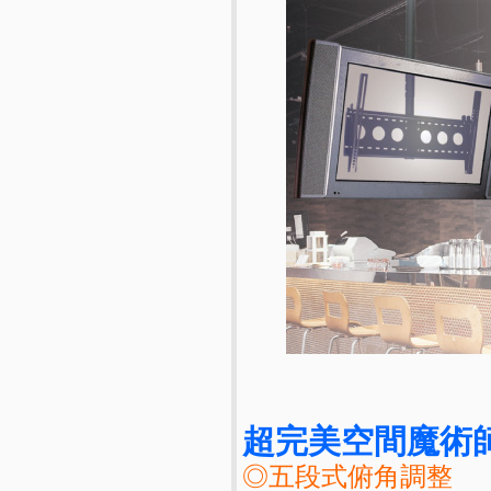
超完美空間魔術師
◎五段式俯角調整