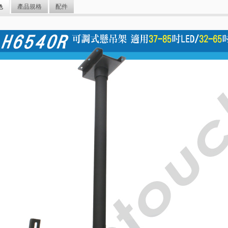
色
產品規格
配件