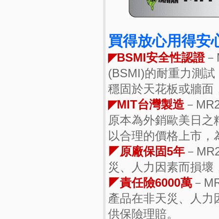
買得放心用得安心
◤BSMI安全性認證
－
(BSMI)的耐重力
穩固於天花板或牆面，
◤MIT台灣製造
－MR
原本為外銷歐美日之
以合理的價格上市，
◤原廠保固5年
－MR
災、人力因素而損壞
◤責任險6000萬
－M
產品在非天災、人力
供保險理賠。