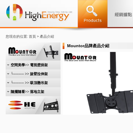
您現在的位置: 首頁 > 產品介紹
Mountor品牌產品介紹
空間美學>> 電視壁掛架
└──── >> 旋臂拉伸架
└──── >> 吸頂懸吊架
隨擺隨看>> 落地立架