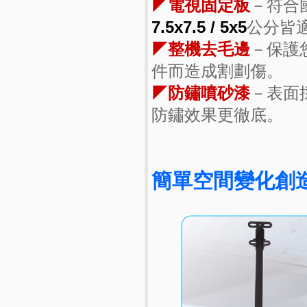
◤電視固定板
－符合
7.5x7.5 / 5x5
公分皆
◤整機去毛邊
－保護
件而造成割劃傷。
◤防鏽噴砂漆
－表面
防鏽效果更徹底。
簡單空間變化創