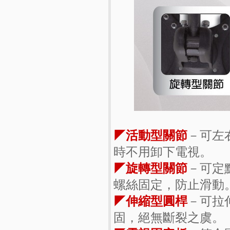
◤活動型關節
－可左
時不用卸下電視。
◤旋轉型關節
－可定
螺絲固定，防止滑動
◤伸縮型圓桿
－可拉
固，絕無斷裂之虞。