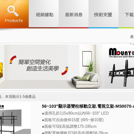
產
品，本頁顯示1-5個產品
56~103"顯示器雙柱移動立架.電視立架-MS0070-
●
適用孔距115x80cm以內56~103" LED
●面板可自由俯仰15度 (仰5~俯10度)
●面板可5段高低調整175-195cm
●標配置物層板可5段高低調整58-78cm