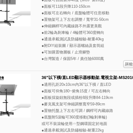
●面板可11段升降110-150cm
●面板可左右轉向 / 底盤輪體可任意移動
●置物架可上下左右調整 / 寬窄31-50cm
●伸縮鋼桿可內藏線路不外露更美觀
●前2輪為剎車輪 / 4輪體可360度轉向
●通過承載測試及防鏽檢驗-耐重40kg
●附DIY組裝圖 / 顯示器螺絲及套筒組
●可加購置物層板 / 止滑腳墊
●台灣製造 / 保固5年 / 責任險6000萬
36"以下橫/直LED顯示器移動架.電視立架-MS201
●適用孔距20x10cm內36"以下橫 / 直LED
●面板可仰角180~俯角15度 / 可左右轉向
●面板採旋鈕無段或插栓8段升降84-119cm
●麥克風支架可伸縮調整寬窄59-89cm
●置物托盤上下左右可調 / 鋼桿可內藏線路
●底盤附5滾輪可360度移動(3輪剎車輪)
或可不裝滾輪使用ㄇ型鋼環固定於地面
●通過承載測試及防鏽檢驗-耐重22kg