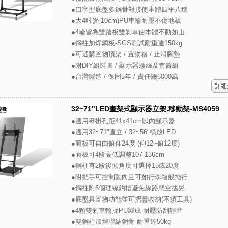
●口字型底盤多鋼骨對接使本體四平八穩
●大4吋(約10cm)PU車輪耐壓不傷地板
●4輪皆為雙踏板雙剎車使本體不動如山
●鋼柱加焊鋼板-SGS測試耐重達150kg
●可選購置物頂架 / 置物箱 / 止滑腳墊
●附DIY組裝圖 / 顯示器螺絲及套筒組
●台灣製造 / 保固5年 / 責任險6000萬
32~71"LED畫架式顯示器立架.移動架-MS4059
●適用壁掛孔距41x41cm以內顯示器
●適用32~71"直立 / 32~56"橫放LED
●面板可自由俯仰24度 (仰12~俯12度)
●面板可4段高低調整107-136cm
●鋼柱有2段後傾角度可選擇15或20度
●附把手可控制動向且可如行李箱般拖行
●鋼柱附6個理線鈎槽避免線路懸空搖晃
●底盤具置物功能並可摺疊收納(不須工具)
●4顆雙剎車輪採PU製成-耐壓防刮靜音
●雙鋼柱加焊聯結鋼骨-耐重達50kg