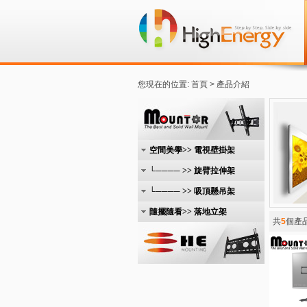
您現在的位置: 首頁 > 產品介紹
空間美學>> 電視壁掛架
└──── >> 旋臂拉伸架
└──── >> 吸頂懸吊架
隨擺隨看>> 落地立架
共
5
個產