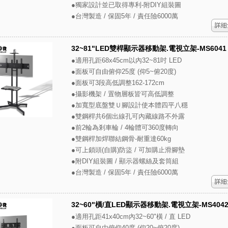
●獨家設計並已取得專利-附DIY組裝圖
●台灣製造 / 保固5年 / 責任險6000萬
32~81"LED雙桿顯示器移動架.電視立架-MS6041
●適用孔距68x45cm以內32~81吋 LED
●面板可自由俯仰25度 (仰5~俯20度)
●面板可3段高低調整162-172cm
●攝影機架 / 置物層板皆可高低調整
●加寬型底盤雙Ｕ腳設計使本體四平八穩
●雙鋼桿共6個出線孔可內藏線路不外露
●前2輪為剎車輪 / 4輪體可360度轉向
●雙鋼桿加焊聯結鋼骨-耐重達60kg
●可上鎖頭(自購)防盜 / 可加購止滑腳墊
●附DIY組裝圖 / 顯示器螺絲及套筒組
●台灣製造 / 保固5年 / 責任險6000萬
32~60"橫/直LED顯示器移動架.電視立架-MS404
●適用孔距41x40cm內32~60"橫 / 直 LED
●面板可自由俯仰40度 (仰20~俯20度)