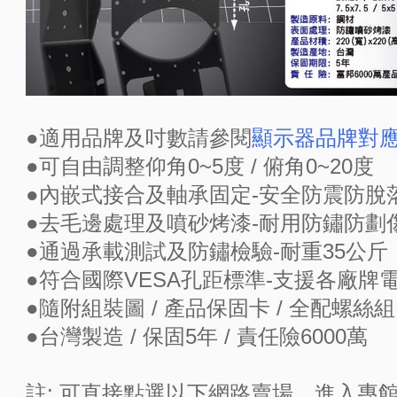
●適用品牌及吋數請參閱
顯示器品牌對
●可自由調整仰角0~5度 / 俯角0~20度
●內嵌式接合及軸承固定-安全防震防脫
●去毛邊處理及噴砂烤漆-耐用防鏽防劃
●通過承載測試及防鏽檢驗-耐重35公斤
●符合國際VESA孔距標準-支援各廠牌
●隨附組裝圖 / 產品保固卡 / 全配螺絲組
●台灣製造 / 保固5年 / 責任險6000萬
註: 可直接點選以下網路賣場，進入專館